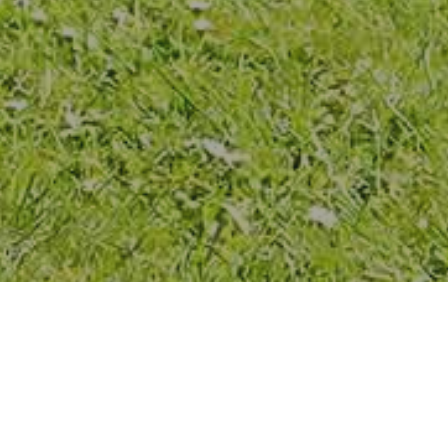
 IN VÖSENDORF, MÖDLING,
 AN DER LEITHA UND WIEN
b achten wir besonders, dass durch unsere Arbeit Tiere im